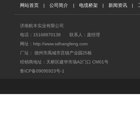
网站首页
|
公司简介
|
电缆桥架
|
新闻资讯
|
济南航丰实业有限公司
电话：15168870138 联系人：庞经理
网址：
http://www.sdhangfeng.com
厂址： 德州市禹城市莒镇产业园25栋
经销商地址：天桥区建华市场A2门口 CM01号
鲁ICP备09095923号-1