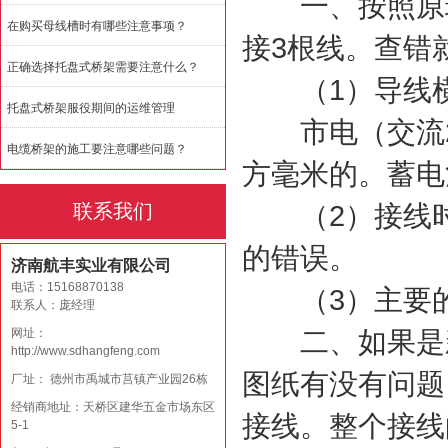
一、按照原理
在购买母线槽时有哪些注意事项？
接3根线。查错
正确选择托盘式桥架需要注意什么？
（1）导线横
托盘式桥架服役期间的运维管理
市电（交流22
电缆桥架的施工要注意哪些问题？
方毫米的。蓄电
联系我们
（2）接线时
的错误。
济南航丰实业有限公司
电话：15168870138
（3）主要的
联系人：庞经理
网址：
二、如果是新
http://www.sdhangfeng.com
图纸有没有问题
厂址： 德州市禹城市莒镇产业园26栋
经销商地址：天桥区建华五金市场东区
接线。整个接线
5-1