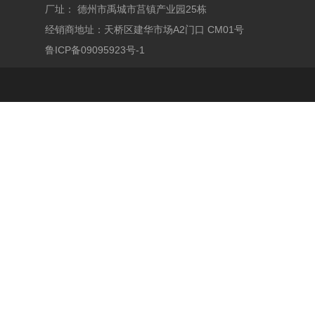
厂址： 德州市禹城市莒镇产业园25栋
经销商地址：天桥区建华市场A2门口 CM01号
鲁ICP备09095923号-1