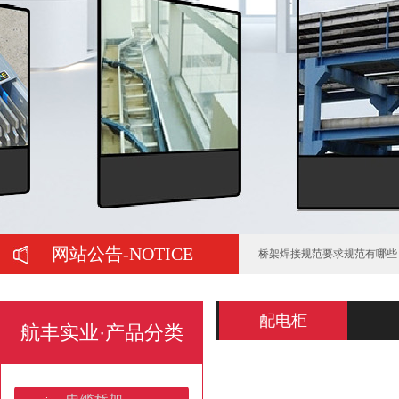
在购买母线槽时有哪些注意事
正确选择托盘式桥架需要注意
托盘式桥架服役期间的运维管
电缆桥架的施工要注意哪些问
梯式热镀锌电缆桥架的防锈处
山东电缆桥架：产业高地与全
网站公告-NOTICE
桥架焊接规范要求规范有哪些
济南电缆桥架:安装规范与全
配电柜
航丰实业·产品分类
如何判断喷塑桥架的质量好坏