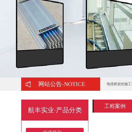
如何判断喷塑桥
弱电工程中常用
在购买母线槽时
正确选择托盘式
托盘式桥架服役
网站公告-NOTICE
电缆桥架的施工
梯式热镀锌电缆
工程案例
航丰实业·产品分类
山东电缆桥架：
桥架焊接规范要