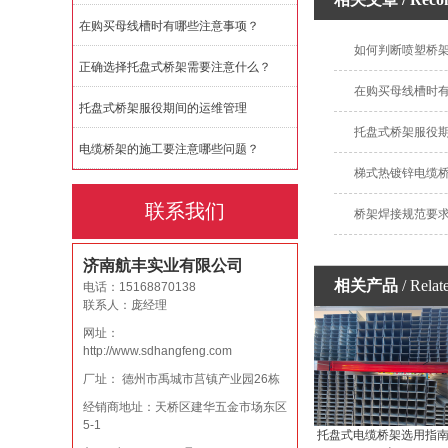
在购买母线槽时有哪些注意事项？
如何判断喷塑桥
正确选择托盘式桥架需要注意什么？
在购买母线槽时
托盘式桥架服役期间的运维管理
托盘式桥架服役
电缆桥架的施工要注意哪些问题？
梯式热镀锌电缆
联系我们
桥架焊接规范要
济南航丰实业有限公司
相关产品
/ Relat
电话：15168870138
联系人：庞经理
网址：
http://www.sdhangfeng.com
厂址： 德州市禹城市莒镇产业园26栋
经销商地址：天桥区建华五金市场东区
5-1
托盘式电缆桥架选用指