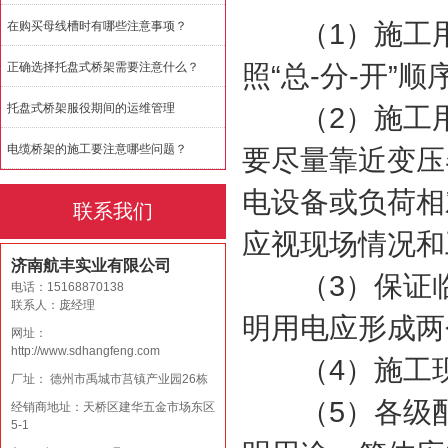
（1）施工用
在购买母线槽时有哪些注意事项？
正确选择托盘式桥架需要注意什么？
照“总-分-开”
托盘式桥架服役期间的运维管理
（2）施工用
电缆桥架的施工要注意哪些问题？
要尽量靠近变压
电设备或负荷相
联系我们
应视现场情况和
济南航丰实业有限公司
（3）保证临
电话：15168870138
联系人：庞经理
明用电应形成两
网址：
http://www.sdhangfeng.com
（4）施工现
厂址： 德州市禹城市莒镇产业园26栋
（5）各级配
经销商地址：天桥区建华五金市场东区
5-1