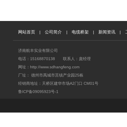
网站首页
|
公司简介
|
电缆桥架
|
新闻资讯
|
济南航丰实业有限公司
电话：15168870138 联系人：庞经理
网址：
http://www.sdhangfeng.com
厂址： 德州市禹城市莒镇产业园25栋
经销商地址：天桥区建华市场A2门口 CM01号
鲁ICP备09095923号-1