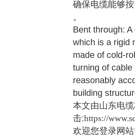
确保电缆能够按
。
Bent through: A 
which is a rigid
made of cold-rol
turning of cable
reasonably accor
building structu
本文由
山东电缆
击:
https://www.
欢迎您登录网站