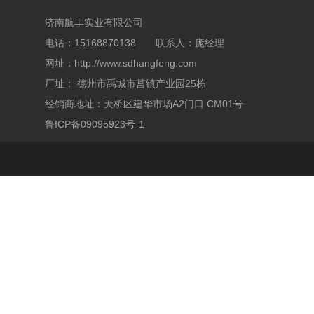
济南航丰实业有限公司
电话：15168870138 联系人：庞经理
网址：
http://www.sdhangfeng.com
厂址： 德州市禹城市莒镇产业园25栋
经销商地址：天桥区建华市场A2门口 CM01号
鲁ICP备09095923号-1