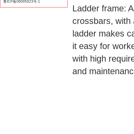
鲁ICP备09095923号-1
Ladder frame: A
crossbars, with 
ladder makes ca
it easy for work
with high requir
and maintenance