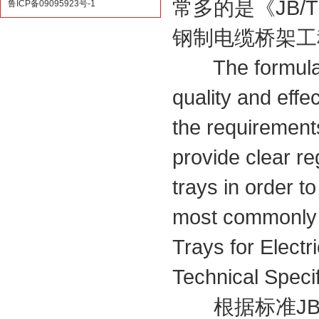
常多的是《JB/T 
鲁ICP备09095923号-1
钢制电缆桥架工
The formulation
quality and effe
the requirement
provide clear re
trays in order t
most commonly 
Trays for Elect
Technical Specif
根据标准JB/T