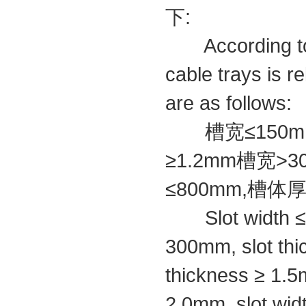
下:
According to t
cable trays is r
are as follows:
槽宽≤150mm,
≥1.2mm槽宽>3
≤800mm,槽体厚
Slot width ≤ 1
300mm, slot th
thickness ≥ 1.5
2.0mm, slot wi