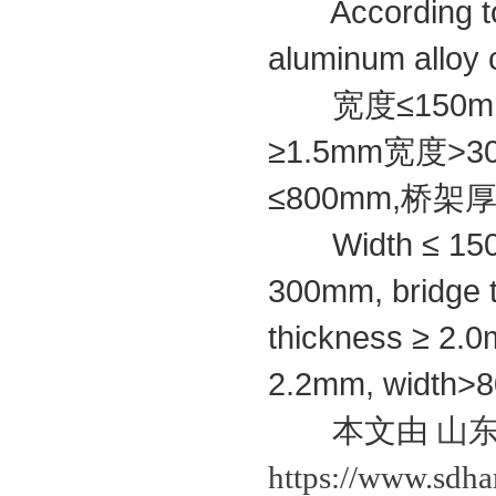
According to t
aluminum alloy c
宽度≤150mm,
≥1.5mm宽度>3
≤800mm,桥架厚
Width ≤ 150mm
300mm, bridge 
thickness ≥ 2.
2.2mm, width>8
本文由
山东
https://www.sdh