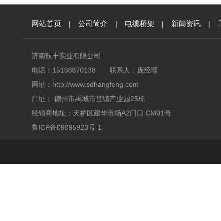
网站首页
|
公司简介
|
电缆桥架
|
新闻资讯
|
济南航丰实业有限公司
电话：15168870138 联系人：庞经理
网址：
http://www.sdhangfeng.com
厂址： 德州市禹城市莒镇产业园25栋
经销商地址：天桥区建华市场A2门口 CM01号
鲁ICP备09095923号-1