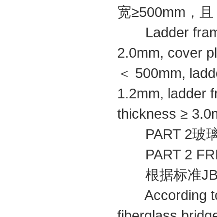
宽≥500mm，且
Ladder frame 
2.0mm, cover pl
＜ 500mm, ladder
1.2mm, ladder 
thickness ≥ 3.0
PART 2玻
PART 2 FRP b
根据标准JB/T
According to t
fiberglass bridg