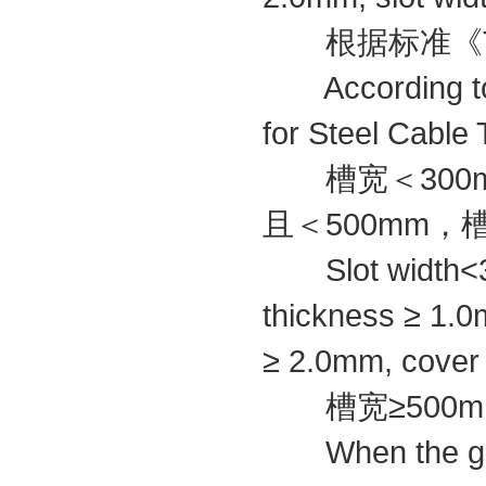
根据标准《T/C
According to t
for Steel Cable 
槽宽＜300mm
且＜500mm，槽
Slot width<300
thickness ≥ 1.
≥ 2.0mm, cover 
槽宽≥500mm
When the groo