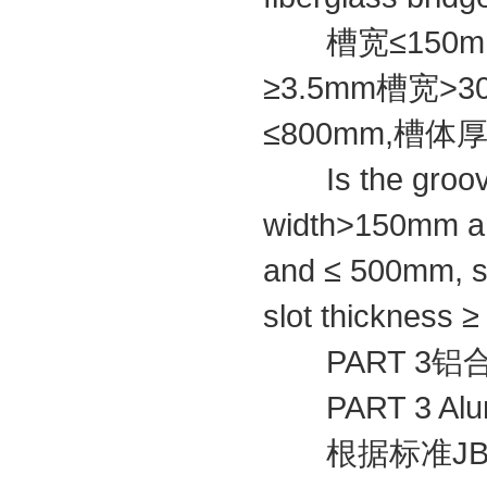
槽宽≤150mm,
≥3.5mm槽宽>3
≤800mm,槽体厚
Is the groove 
width>150mm an
and ≤ 500mm, s
slot thickness 
PART 3铝
PART 3 Alumin
根据标准JB/T 