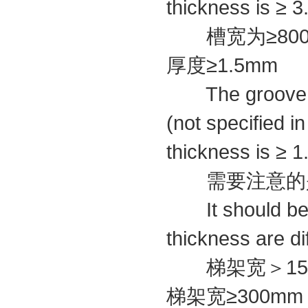
thickness is ≥ 
槽宽为≥800m
厚度≥1.5mm
The groove wid
(not specified 
thickness is ≥ 
需要注意的是标
It should be n
thickness are dif
梯架宽＞150m
梯架宽≥300mm