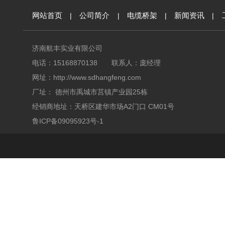
网站首页
|
公司简介
|
电缆桥架
|
新闻资讯
|
济南航丰实业有限公司
电话：15168870138 联系人：庞经理
网址：
http://www.sdhangfeng.com
厂址： 德州市禹城市莒镇产业园25栋
经销商地址：天桥区建华市场A2门口 CM01号
鲁ICP备09095923号-1