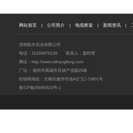
网站首页
|
公司简介
|
电缆桥架
|
新闻资讯
|
济南航丰实业有限公司
电话：15168870138 联系人：庞经理
网址：
http://www.sdhangfeng.com
厂址： 德州市禹城市莒镇产业园25栋
经销商地址：天桥区建华市场A2门口 CM01号
鲁ICP备09095923号-1