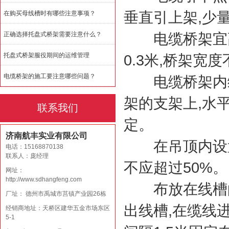
垂直引上架,少
在购买母线槽时有哪些注意事项？
正确选择托盘式桥架需要注意什么？
电缆桥架宜高出
托盘式桥架服役期间的运维管理
0.3米,桥架宽
电缆桥架的施工要注意哪些问题？
电缆桥架内缆线
架的支架上,水
联系我们
定。
济南航丰实业有限公司
在吊顶内设置时
电话：15168870138
联系人：庞经理
不应超过50%。
网址：
http://www.sdhangfeng.com
布放在线槽的缆
厂址： 德州市禹城市莒镇产业园26栋
出线槽,在缆线
经销商地址：天桥区建华五金市场东区
5-1