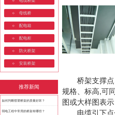
电缆桥架
山东电缆桥架：产业高地与全
母线桥
桥架焊接规范要求规范有哪些
配电箱
济南电缆桥架:安装规范与全
配电柜
如何判断喷塑桥架的质量好坏
防火桥架
安装桥架
桥架支撑点,
推荐新闻
规格、标高,可
图或大样图表示
如何判断喷塑桥架的质量好坏？
电缆引下点位
弱电工程中常用的桥架有哪些？