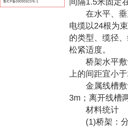
间隔1.5米固
鲁ICP备09095923号-1
在水平、垂直
电缆以24根为
的类型、缆径、
松紧适度。
桥架水平敷设时
上的间距宜小于
金属线槽敷设
3m；离开线槽两
材料统计
(1)桥架：分