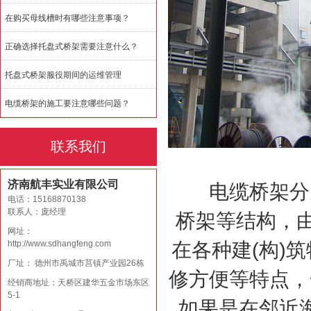
在购买母线槽时有哪些注意事项？
正确选择托盘式桥架需要注意什么？
托盘式桥架服役期间的运维管理
电缆桥架的施工要注意哪些问题？
联系我们
济南航丰实业有限公司
电缆桥架分为
电话：15168870138
联系人：庞经理
桥架等结构，
网址：
http://www.sdhangfeng.com
在各种建(构)
厂址： 德州市禹城市莒镇产业园26栋
修方便等特点，
经销商地址：天桥区建华五金市场东区
5-1
如果是在邻近