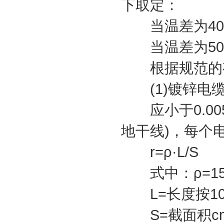
下取定：
当温差为40℃
当温差为50℃
根据规范的有
(1)镀锌电缆
应小于0.00
地干线)，每个
r=ρ·L/S
式中：ρ=15×1
L=长度按10
S=截面积c