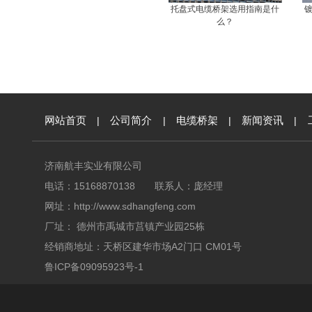
托盘式电缆桥架选用指南是什
么？
网站首页
|
公司简介
|
电缆桥架
|
新闻资讯
|
济南航丰实业有限公司
电话：15168870138 联系人：庞经理
网址：
http://www.sdhangfeng.com
厂址： 德州市禹城市莒镇产业园25栋
经销商地址：天桥区建华市场A2门口 CM01号
鲁ICP备09095923号-1