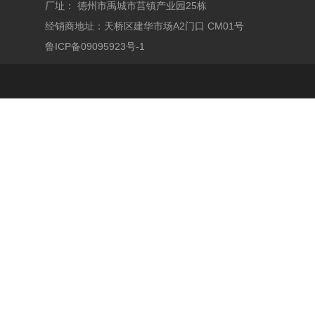
厂址： 德州市禹城市莒镇产业园25栋
经销商地址：天桥区建华市场A2门口 CM01号
鲁ICP备09095923号-1