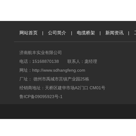
网站首页
|
公司简介
|
电缆桥架
|
新闻资讯
|
济南航丰实业有限公司
电话：15168870138 联系人：庞经理
网址：
http://www.sdhangfeng.com
厂址： 德州市禹城市莒镇产业园25栋
经销商地址：天桥区建华市场A2门口 CM01号
鲁ICP备09095923号-1