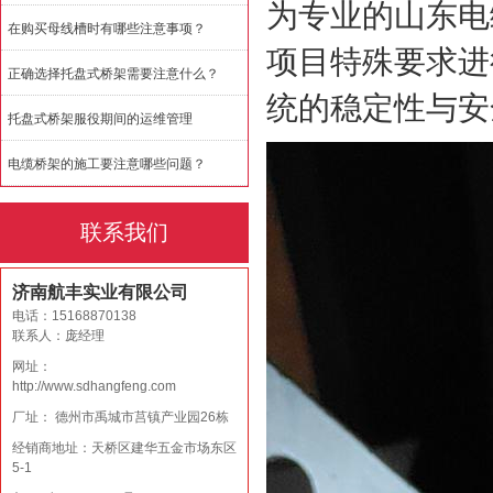
为专业的山东电
在购买母线槽时有哪些注意事项？
项目特殊要求进
正确选择托盘式桥架需要注意什么？
统的稳定性与安
托盘式桥架服役期间的运维管理
电缆桥架的施工要注意哪些问题？
联系我们
济南航丰实业有限公司
电话：15168870138
联系人：庞经理
网址：
http://www.sdhangfeng.com
厂址： 德州市禹城市莒镇产业园26栋
经销商地址：天桥区建华五金市场东区
5-1