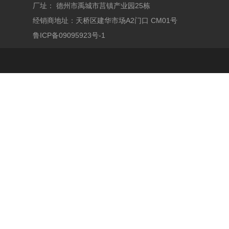
厂址： 德州市禹城市莒镇产业园25栋
经销商地址：天桥区建华市场A2门口 CM01号
鲁ICP备09095923号-1