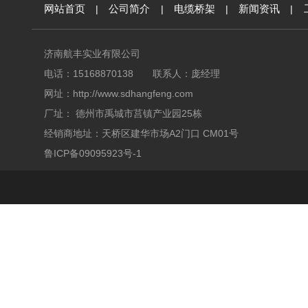
网站首页
|
公司简介
|
电缆桥架
|
新闻资讯
|
济南航丰实业有限公司
电话：15168870138 联系人：庞经理
网址：
http://www.sdhangfeng.com
厂址： 德州市禹城市莒镇产业园25栋
经销商地址：天桥区建华市场A2门口 CM01号
鲁ICP备09095923号-1