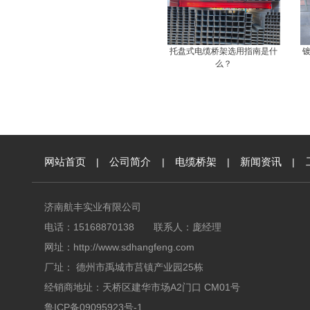
托盘式电缆桥架选用指南是什
么？
网站首页
|
公司简介
|
电缆桥架
|
新闻资讯
|
济南航丰实业有限公司
电话：15168870138 联系人：庞经理
网址：
http://www.sdhangfeng.com
厂址： 德州市禹城市莒镇产业园25栋
经销商地址：天桥区建华市场A2门口 CM01号
鲁ICP备09095923号-1